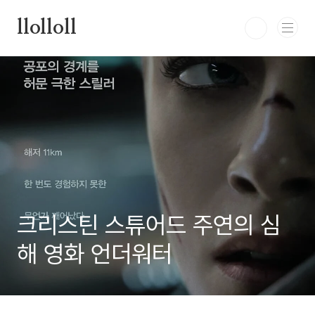
본문 바로가기
llolloll
크리스틴 스튜어드 주연의 심
해 영화 언더워터