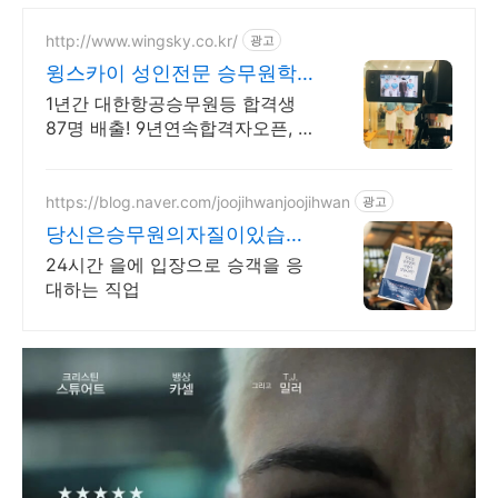
http://www.wingsky.co.kr/
광고
윙스카이 성인전문 승무원학원
5명소수정예제 서울 홍대본원
1년간 대한항공승무원등 합격생
87명 배출! 9년연속합격자오픈, 5
명소수정예제.
https://blog.naver.com/joojihwanjoojihwan
광고
당신은승무원의자질이있습니
까?
24시간 을에 입장으로 승객을 응
대하는 직업