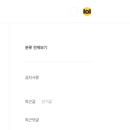
분류 전체보기
공지사항
최근글
인기글
최근댓글