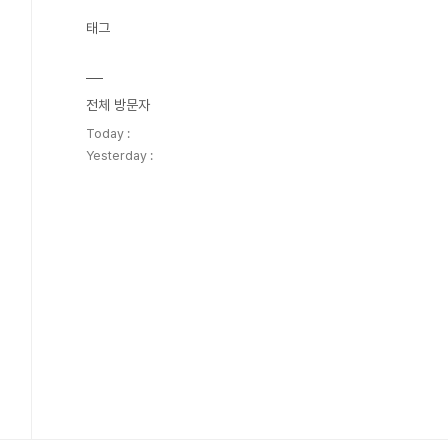
태그
전체 방문자
Today :
Yesterday :